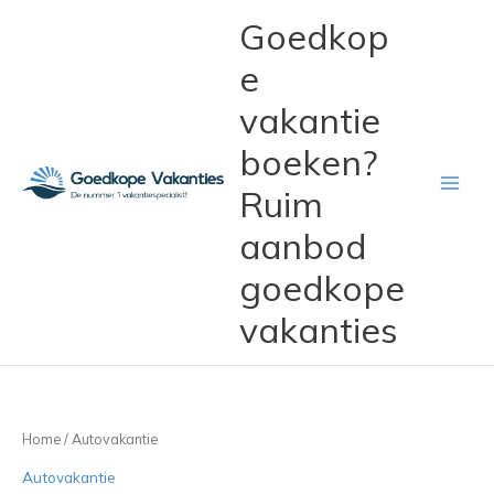
Ga
Main
Goedkop
naar
Menu
de
e
inhoud
vakantie
boeken?
Ruim
aanbod
goedkope
vakanties
Home
/ Autovakantie
Autovakantie